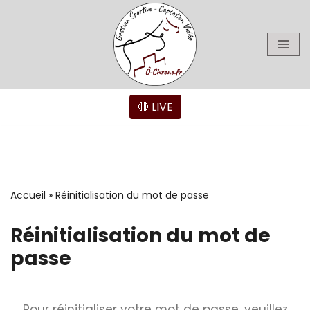
Aller
au
contenu
🔴 LIVE
Accueil
»
Réinitialisation du mot de passe
Réinitialisation du mot de
passe
Pour réinitialiser votre mot de passe, veuillez