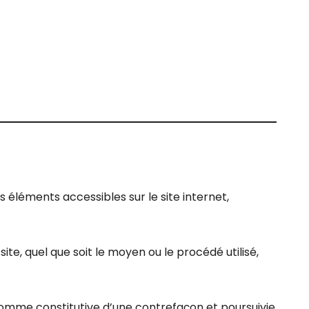
es éléments accessibles sur le site internet,
te, quel que soit le moyen ou le procédé utilisé,
 comme constitutive d’une contrefaçon et poursuivie