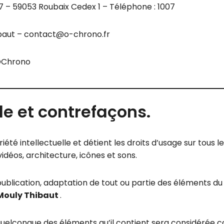
 – 59053 Roubaix Cedex 1 – Téléphone : 1007
baut – contact@o-chrono.fr
OChrono
lle et contrefaçons.
iété intellectuelle et détient les droits d’usage sur tous l
déos, architecture, icônes et sons.
blication, adaptation de tout ou partie des éléments du si
Mouly Thibaut
.
n quelconque des éléments qu’il contient sera considérée