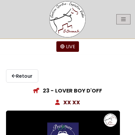
Aller
au
contenu
🔴 LIVE
Retour
23 - LOVER BOY D'OFF
XX XX