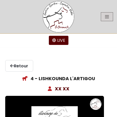
Aller
au
contenu
🔴 LIVE
Retour
4 - LISHKOUNDA L'ARTIGOU
XX XX