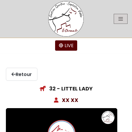
Aller
au
contenu
🔴 LIVE
Retour
32 - LITTEL LADY
XX XX