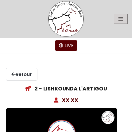
Aller
au
contenu
🔴 LIVE
Retour
2 - LISHKOUNDA L'ARTIGOU
XX XX