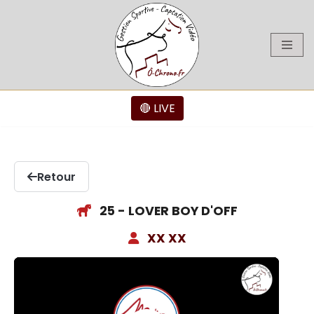
Aller
au
contenu
🔴 LIVE
Retour
25 - LOVER BOY D'OFF
XX XX