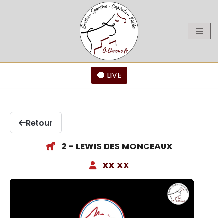
Aller
au
contenu
🔴 LIVE
Retour
2 - LEWIS DES MONCEAUX
XX XX