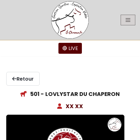
Aller
au
contenu
🔴 LIVE
Retour
501 - LOVLYSTAR DU CHAPERON
XX XX