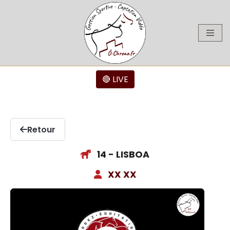
Aller
au
contenu
🔴 LIVE
Retour
14 - LISBOA
XX XX