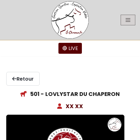
Aller
au
contenu
🔴 LIVE
Retour
501 - LOVLYSTAR DU CHAPERON
XX XX