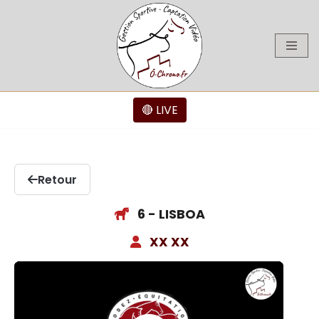
Aller
au
contenu
🔴 LIVE
Retour
6 - LISBOA
XX XX