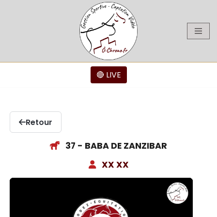
Aller
au
contenu
🔴 LIVE
Retour
37 - BABA DE ZANZIBAR
XX XX