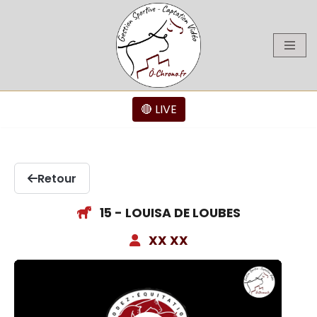
Aller
au
contenu
🔴 LIVE
Retour
15 - LOUISA DE LOUBES
XX XX