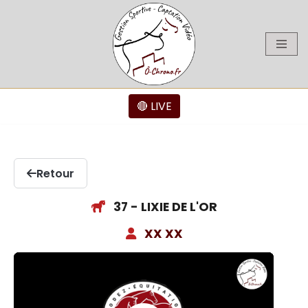
Aller
au
contenu
🔴 LIVE
Retour
37 - LIXIE DE L'OR
XX XX