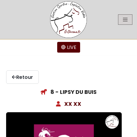
Aller
au
contenu
🔴 LIVE
Retour
8 - LIPSY DU BUIS
XX XX