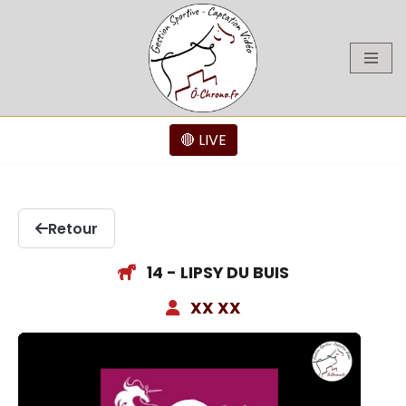
Aller
au
contenu
🔴 LIVE
Retour
14 - LIPSY DU BUIS
XX XX