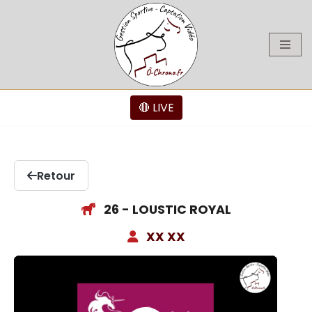
Aller
au
contenu
🔴 LIVE
Retour
26 - LOUSTIC ROYAL
XX XX