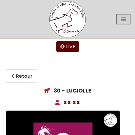
Aller
au
contenu
🔴 LIVE
Retour
30 - LUCIOLLE
XX XX