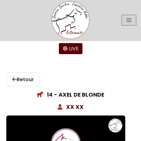
Aller
au
contenu
🔴 LIVE
Retour
14 - AXEL DE BLONDE
XX XX