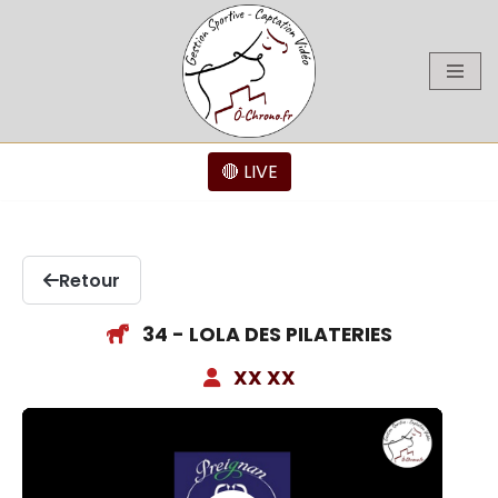
Aller
au
contenu
🔴 LIVE
Retour
34 - LOLA DES PILATERIES
XX XX