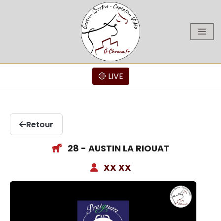
Aller
au
contenu
🔴 LIVE
Retour
28 - AUSTIN LA RIOUAT
XX XX