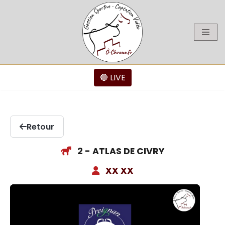
Aller
au
contenu
🔴 LIVE
Retour
2 - ATLAS DE CIVRY
XX XX