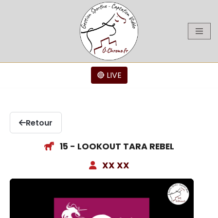
Aller
au
contenu
🔴 LIVE
Retour
15 - LOOKOUT TARA REBEL
XX XX