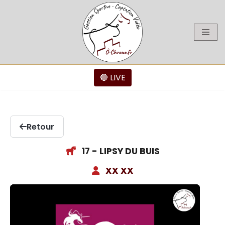
Aller
au
contenu
🔴 LIVE
Retour
17 - LIPSY DU BUIS
XX XX