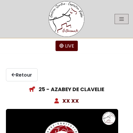
Aller
au
contenu
🔴 LIVE
Retour
25 - AZABEY DE CLAVELIE
XX XX