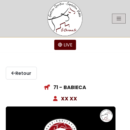
Aller
au
contenu
🔴 LIVE
Retour
71 - BABIECA
XX XX