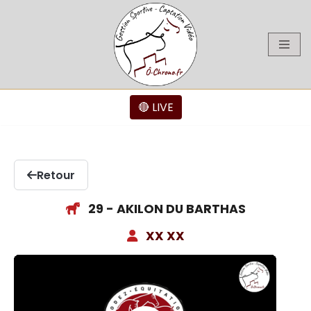
Aller
au
contenu
🔴 LIVE
Retour
29 - AKILON DU BARTHAS
XX XX