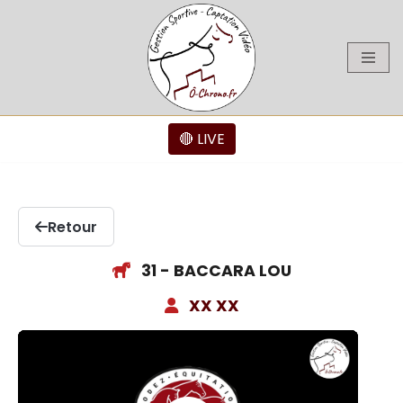
Aller
au
contenu
🔴 LIVE
Retour
31 - BACCARA LOU
XX XX