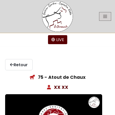
Aller
au
contenu
🔴 LIVE
Retour
75 - Atout de Chaux
XX XX