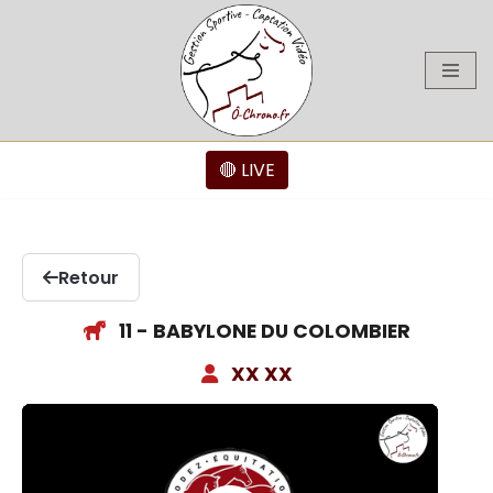
Aller
au
contenu
🔴 LIVE
Retour
11 - BABYLONE DU COLOMBIER
XX XX