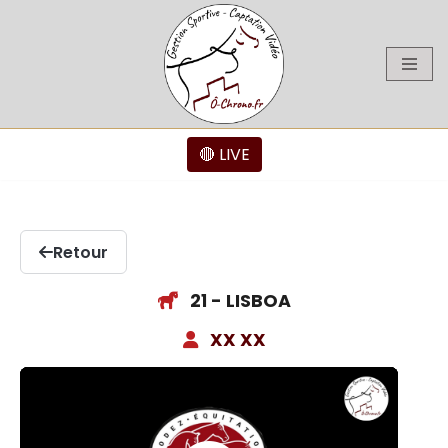
Aller
au
contenu
🔴 LIVE
Retour
21 - LISBOA
XX XX