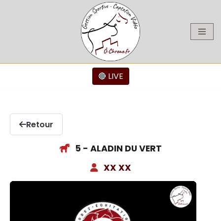
Aller
au
contenu
🔴 LIVE
Retour
5 - ALADIN DU VERT
XX XX