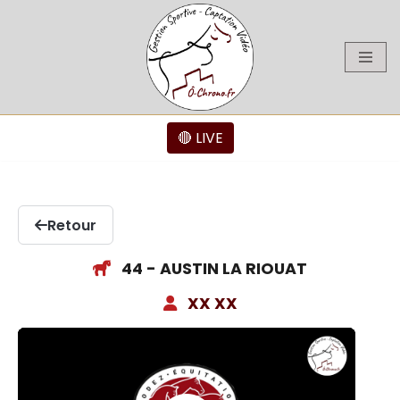
Aller
au
contenu
🔴 LIVE
Retour
44 - AUSTIN LA RIOUAT
XX XX