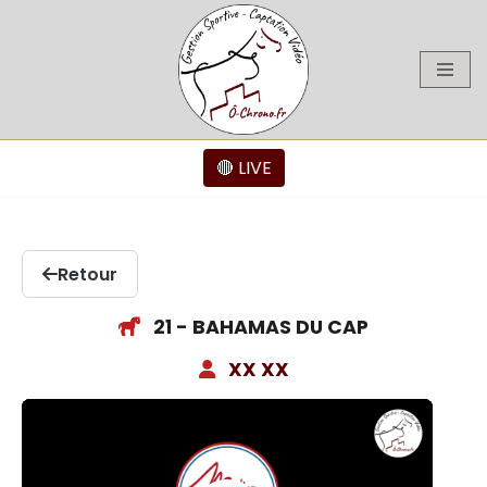
Aller
au
contenu
🔴 LIVE
Retour
21 - BAHAMAS DU CAP
XX XX