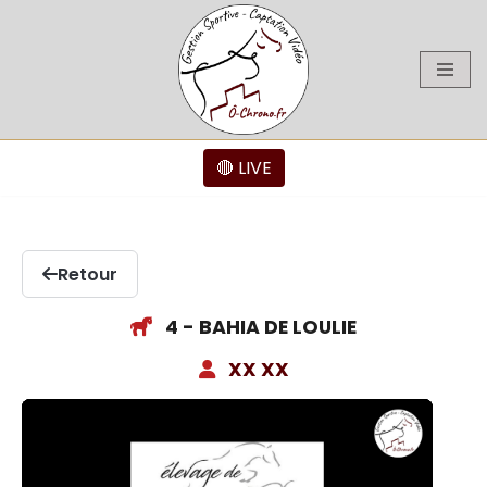
Aller
au
contenu
🔴 LIVE
Retour
4 - BAHIA DE LOULIE
XX XX