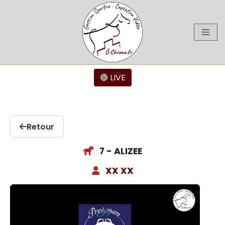
Aller
au
contenu
🔴 LIVE
Retour
7 - ALIZEE
XX XX