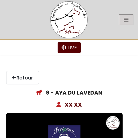
Aller
au
contenu
🔴 LIVE
Retour
9 - AYA DU LAVEDAN
XX XX