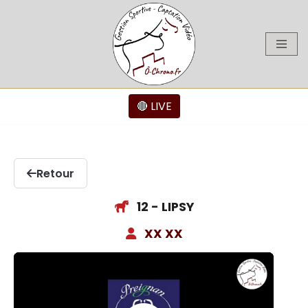
Aller
au
contenu
🔴 LIVE
Retour
12 - LIPSY
XX XX