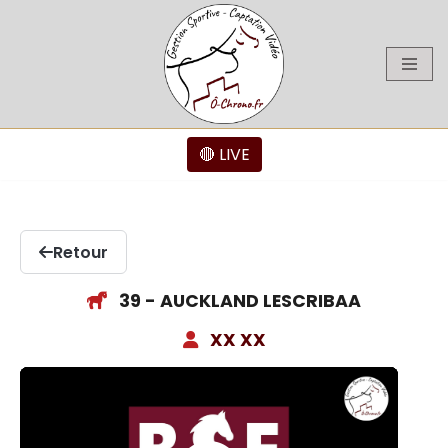
Aller
au
contenu
🔴 LIVE
Retour
39 - AUCKLAND LESCRIBAA
XX XX