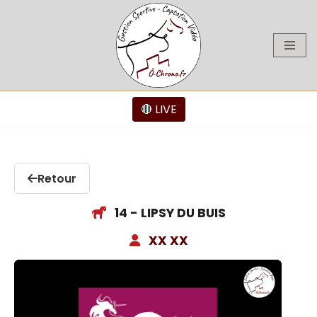
Aller
au
contenu
🔴 LIVE
Retour
14 - LIPSY DU BUIS
XX XX