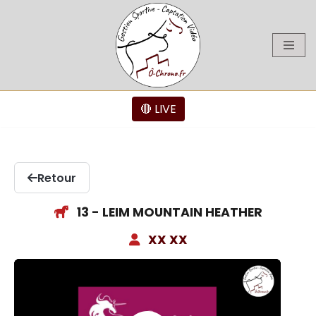
Aller
au
contenu
🔴 LIVE
Retour
13 - LEIM MOUNTAIN HEATHER
XX XX