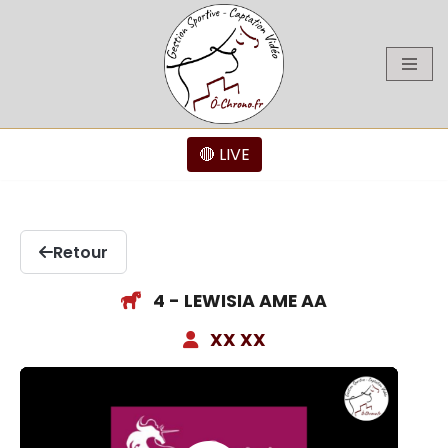
Aller
au
contenu
🔴 LIVE
Retour
4 - LEWISIA AME AA
XX XX