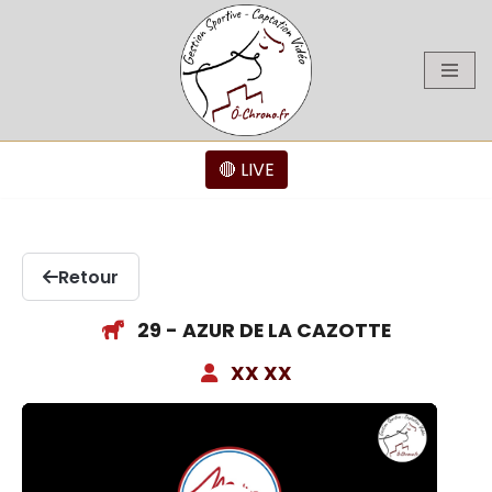
Aller
au
contenu
🔴 LIVE
Retour
29 - AZUR DE LA CAZOTTE
XX XX