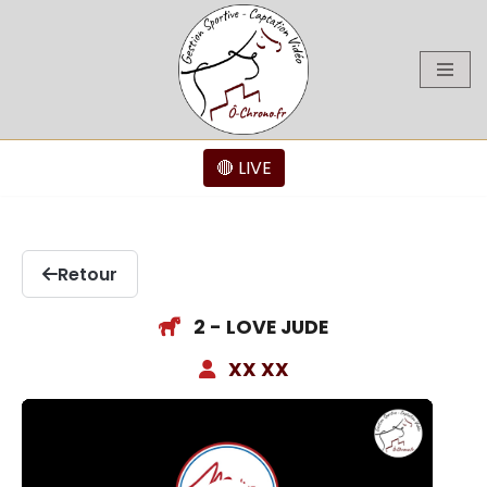
Aller
au
contenu
🔴 LIVE
Retour
2 - LOVE JUDE
XX XX