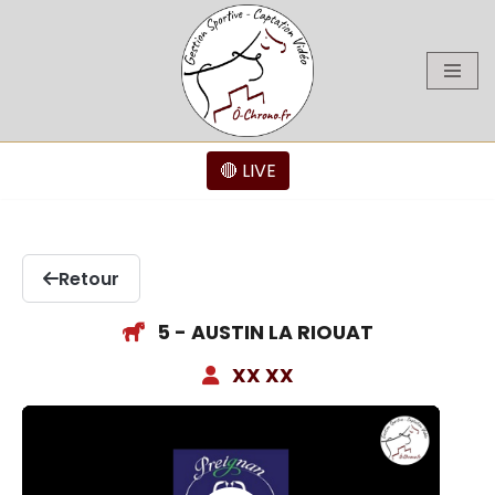
Aller
au
contenu
🔴 LIVE
Retour
5 - AUSTIN LA RIOUAT
XX XX