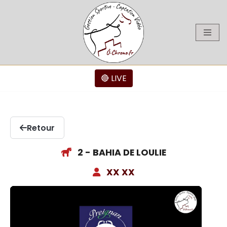
Aller
au
contenu
🔴 LIVE
Retour
2 - BAHIA DE LOULIE
XX XX