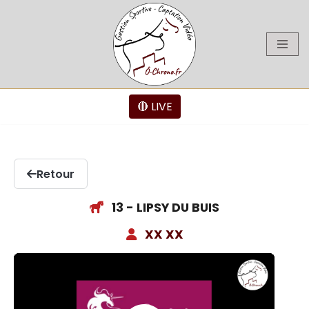
Aller
au
contenu
🔴 LIVE
Retour
13 - LIPSY DU BUIS
XX XX