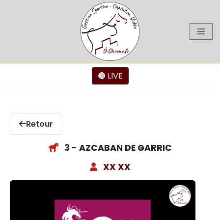
Aller
au
contenu
🔴 LIVE
Retour
3 - AZCABAN DE GARRIC
XX XX