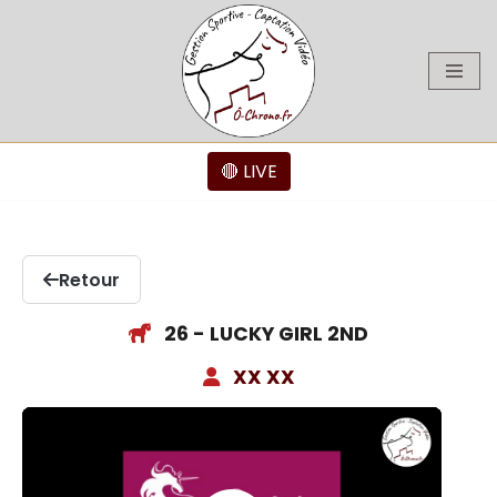
Aller
au
contenu
🔴 LIVE
Retour
26 - LUCKY GIRL 2ND
XX XX